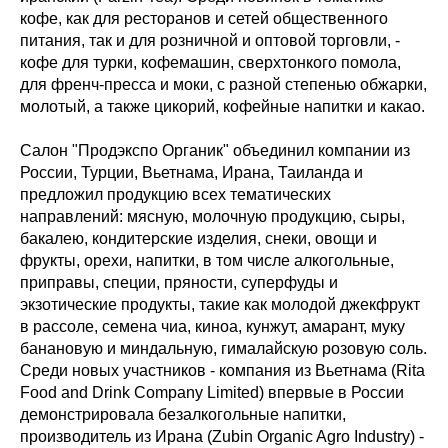
кофе, как для ресторанов и сетей общественного
питания, так и для розничной и оптовой торговли, -
кофе для турки, кофемашин, сверхтонкого помола,
для френч-пресса и моки, с разной степенью обжарки,
молотый, а также цикорий, кофейные напитки и какао.
Салон "Продэкспо Органик" объединил компании из
России, Турции, Вьетнама, Ирана, Таиланда и
предложил продукцию всех тематических
направлений: мясную, молочную продукцию, сыры,
бакалею, кондитерские изделия, снеки, овощи и
фрукты, орехи, напитки, в том числе алкогольные,
приправы, специи, пряности, суперфуды и
экзотические продукты, такие как молодой джекфрукт
в рассоле, семена чиа, киноа, кунжут, амарант, муку
банановую и миндальную, гималайскую розовую соль.
Среди новых участников - компания из Вьетнама (Rita
Food and Drink Company Limited) впервые в России
демонстрировала безалкогольные напитки,
производитель из Ирана (Zubin Organic Agro Industry) -