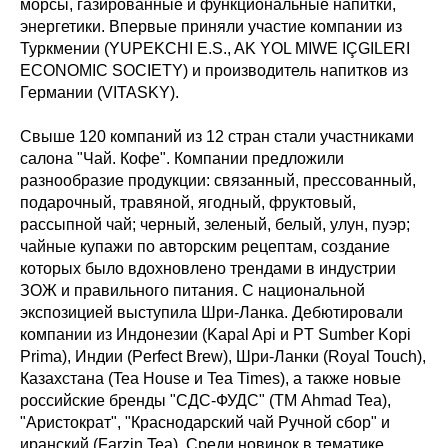
морсы, газированные и функциональные напитки,
энергетики. Впервые приняли участие компании из
Туркмении (YUPEKCHI E.S., AK YOL MIWE IÇGILERI
ECONOMIC SOCIETY) и производитель напитков из
Германии (VITASKY).
Свыше 120 компаний из 12 стран стали участниками
салона "Чай. Кофе". Компании предложили
разнообразие продукции: связанный, прессованный,
подарочный, травяной, ягодный, фруктовый,
рассыпной чай; черный, зеленый, белый, улун, пуэр;
чайные купажи по авторским рецептам, создание
которых было вдохновлено трендами в индустрии
ЗОЖ и правильного питания. С национальной
экспозицией выступила Шри-Ланка. Дебютировали
компании из Индонезии (Kapal Api и PT Sumber Kopi
Prima), Индии (Perfect Brew), Шри-Ланки (Royal Touch),
Казахстана (Tea House и Tea Times), а также новые
российские бренды "СДС-ФУДС" (ТМ Ahmad Tea),
"Аристократ", "Краснодарский чай Ручной сбор" и
иранский (Farzin Tea). Среди новинок в тематике