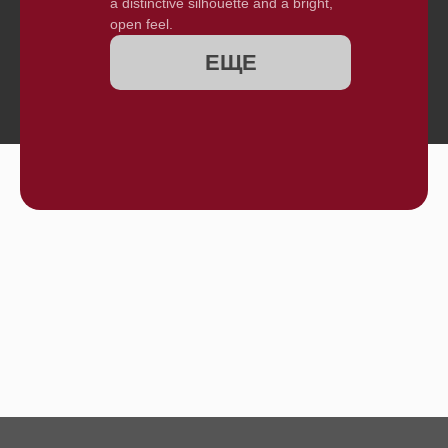
a distinctive silhouette and a bright,
open feel.
ЕЩЕ