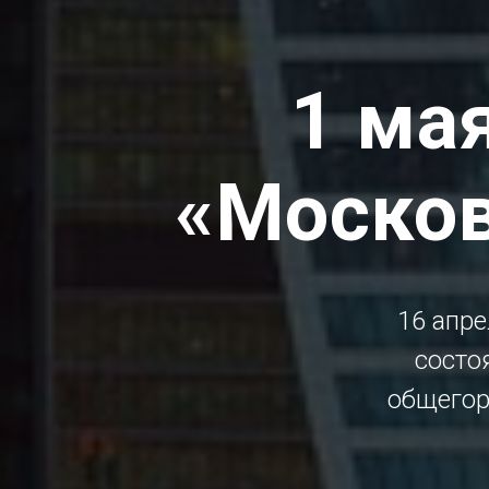
1 ма
«Москов
16 апр
состо
общегор