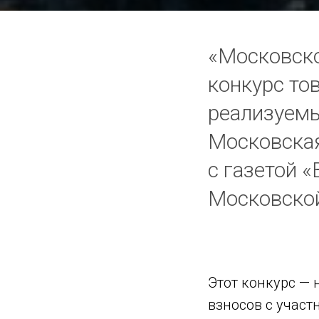
«Московско
конкурс то
реализуемы
Московская
с газетой 
Московской
Этот конкурс —
взносов с участ