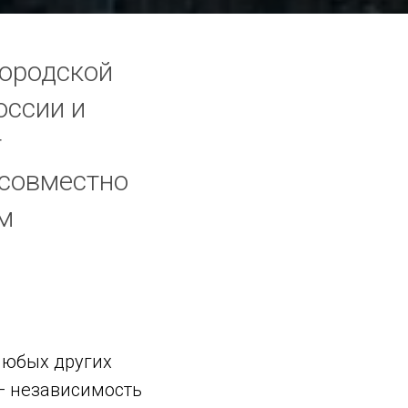
городской
оссии и
т
 совместно
ом
любых других
 — независимость