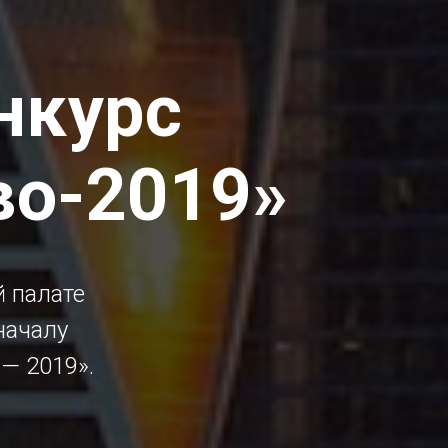
нкурс
во-2019»
 палате
началу
— 2019».